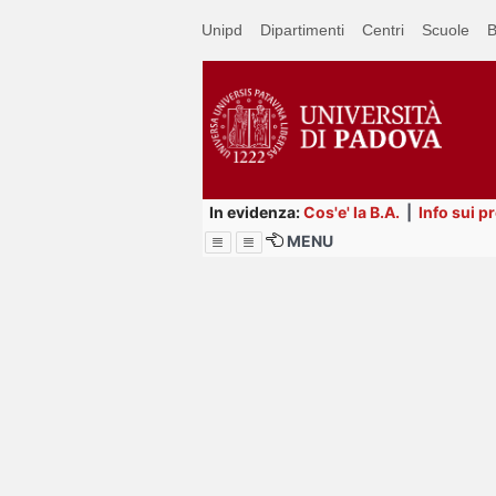
Passa
Unipd
Dipartimenti
Centri
Scuole
B
a
contenuto
principale
In evidenza:
Cos'e' la B.A.
|
Info sui p
MENU
Menu