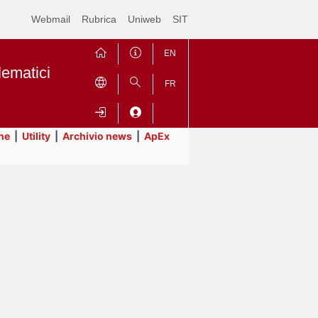
Webmail
Rubrica
Uniweb
SIT
EN
lematici
FR
ne
|
Utility
|
Archivio news
|
ApEx
Contrai
Espandi