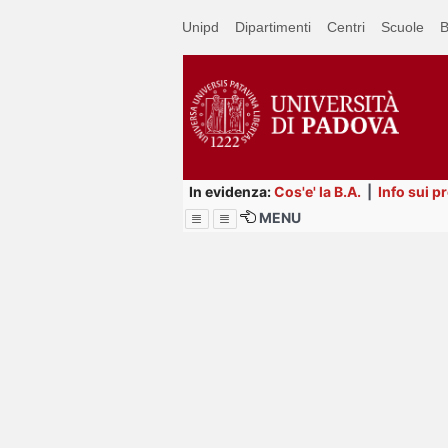
Passa
Unipd
Dipartimenti
Centri
Scuole
B
a
contenuto
principale
In evidenza:
Cos'e' la B.A.
|
Info sui p
MENU
Menu