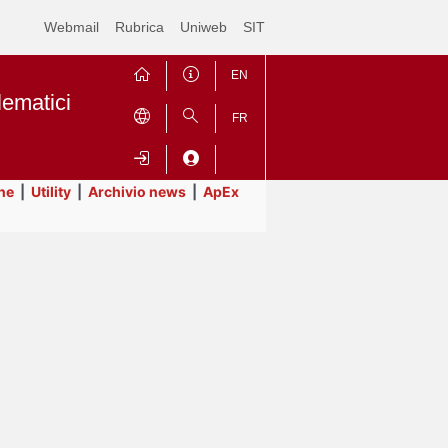
Webmail
Rubrica
Uniweb
SIT
EN
lematici
FR
ne
|
Utility
|
Archivio news
|
ApEx
Contrai
Espandi