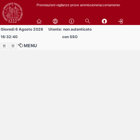
Passa
Prenotazioni vigilanze prove ammissione/accertamento
a
contenuto
principale
Giovedì 6 Agosto 2026
Utente: non autenticato
16:32:40
con SSO
MENU
Menu
Contrai
Espandi
Al momento non ci sono
comunicazioni
in pubblicazione!