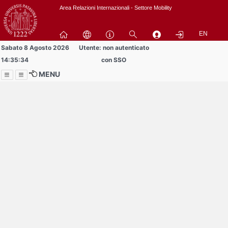
Passa
Area Relazioni Internazionali - Settore Mobility
a
contenuto
EN
principale
Sabato 8 Agosto 2026
Utente: non autenticato
14:35:34
con SSO
MENU
Menu
Contrai
Espandi
Buddy volontari
cercansi