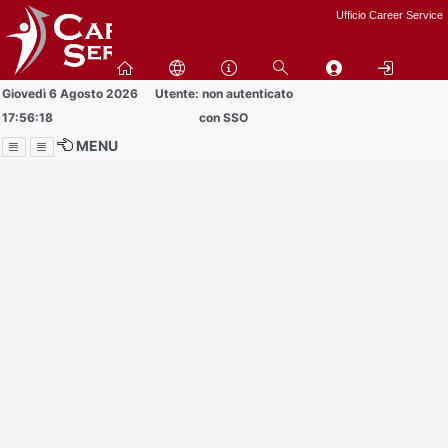
Passa
Ufficio Career Service
a
contenuto
principale
Giovedì 6 Agosto 2026
Utente: non autenticato
17:56:18
con SSO
MENU
Menu
Contrai
Espandi