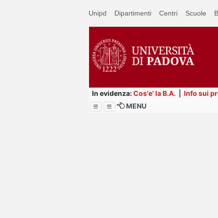
Passa
Unipd
Dipartimenti
Centri
Scuole
B
a
contenuto
principale
In evidenza:
Cos'e' la B.A.
|
Info sui p
MENU
Menu