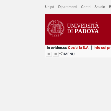
Passa
Unipd
Dipartimenti
Centri
Scuole
B
a
contenuto
principale
In evidenza:
Cos'e' la B.A.
|
Info sui p
MENU
Menu