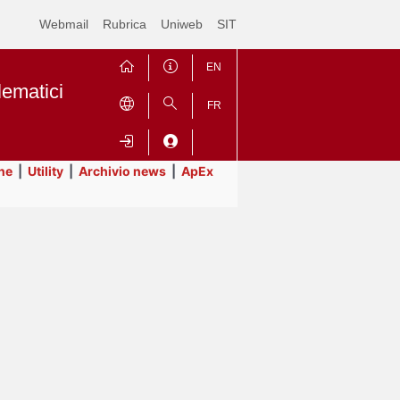
Webmail
Rubrica
Uniweb
SIT
EN
lematici
FR
ne
|
Utility
|
Archivio news
|
ApEx
Contrai
Espandi