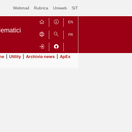
Webmail
Rubrica
Uniweb
SIT
EN
lematici
FR
ne
|
Utility
|
Archivio news
|
ApEx
Contrai
Espandi