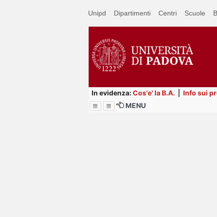
Passa
Unipd
Dipartimenti
Centri
Scuole
B
a
contenuto
principale
In evidenza:
Cos'e' la B.A.
|
Info sui p
MENU
Menu