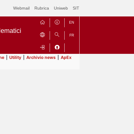
Webmail
Rubrica
Uniweb
SIT
EN
lematici
FR
ne
|
Utility
|
Archivio news
|
ApEx
Contrai
Espandi