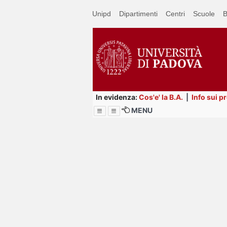
Passa
Unipd
Dipartimenti
Centri
Scuole
B
a
contenuto
principale
In evidenza:
Cos'e' la B.A.
|
Info sui p
MENU
Menu