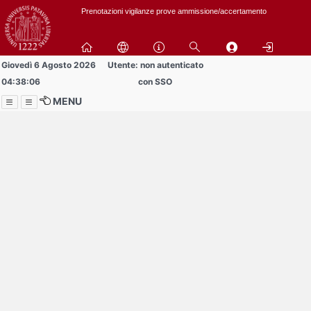
Passa
Prenotazioni vigilanze prove ammissione/accertamento
a
contenuto
principale
Giovedì 6 Agosto 2026
Utente: non autenticato
04:38:06
con SSO
MENU
Menu
Contrai
Espandi
Al momento non ci sono
comunicazioni
in pubblicazione!