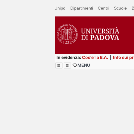
Passa
Unipd
Dipartimenti
Centri
Scuole
B
a
contenuto
principale
In evidenza:
Cos'e' la B.A.
|
Info sui p
MENU
Menu