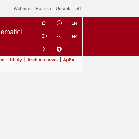
Webmail
Rubrica
Uniweb
SIT
EN
lematici
FR
ne
|
Utility
|
Archivio news
|
ApEx
Contrai
Espandi