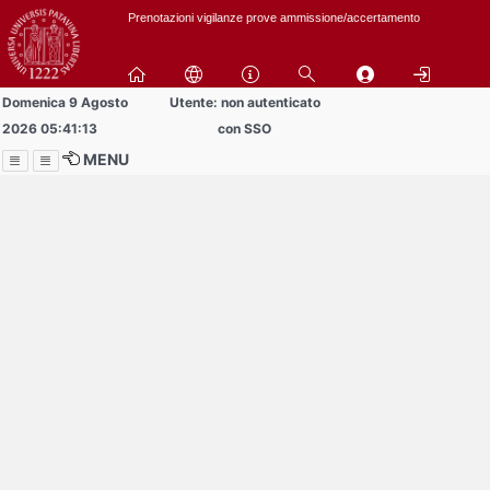
Passa
Prenotazioni vigilanze prove ammissione/accertamento
a
contenuto
principale
Domenica 9 Agosto
Utente: non autenticato
2026 05:41:13
con SSO
MENU
Menu
Contrai
Espandi
Al momento non ci sono
comunicazioni
in pubblicazione!