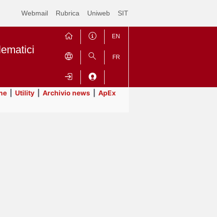
Webmail
Rubrica
Uniweb
SIT
EN
lematici
FR
ne
|
Utility
|
Archivio news
|
ApEx
Contrai
Espandi