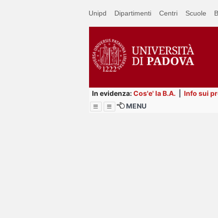
Passa
Unipd
Dipartimenti
Centri
Scuole
B
a
contenuto
principale
In evidenza:
Cos'e' la B.A.
|
Info sui p
MENU
Menu