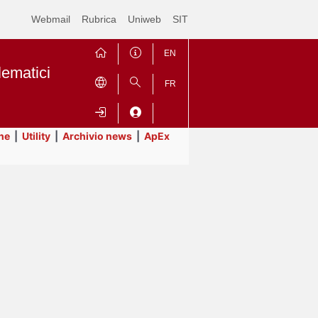
Webmail
Rubrica
Uniweb
SIT
EN
lematici
FR
ne
|
Utility
|
Archivio news
|
ApEx
Contrai
Espandi