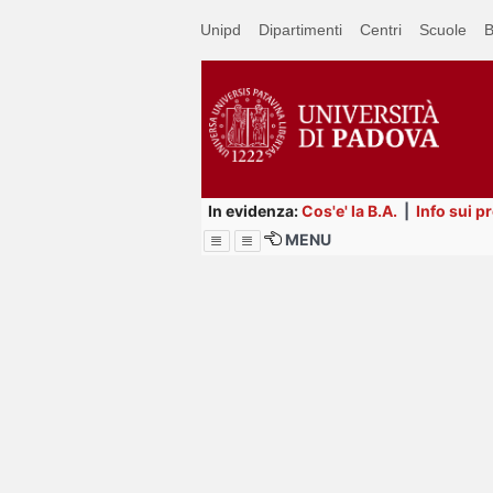
Passa
Unipd
Dipartimenti
Centri
Scuole
B
a
contenuto
principale
In evidenza:
Cos'e' la B.A.
|
Info sui p
MENU
Menu