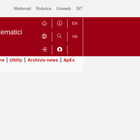
Webmail
Rubrica
Uniweb
SIT
EN
lematici
FR
ne
|
Utility
|
Archivio news
|
ApEx
Contrai
Espandi