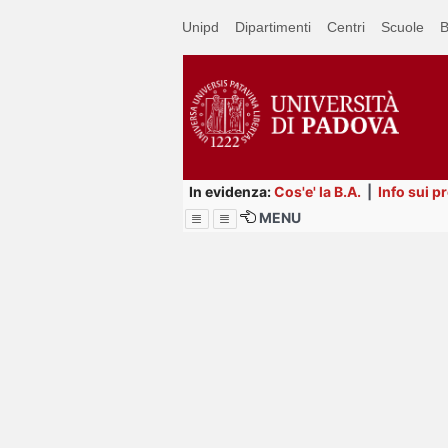
Passa
Unipd
Dipartimenti
Centri
Scuole
B
a
contenuto
principale
In evidenza:
Cos'e' la B.A.
|
Info sui p
MENU
Menu