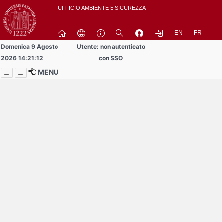
Passa
UFFICIO AMBIENTE E SICUREZZA
a
contenuto
EN
FR
principale
Domenica 9 Agosto
Utente: non autenticato
2026 14:21:12
con SSO
MENU
Menu
Contrai
Espandi