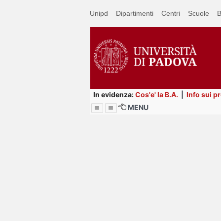
Passa
Unipd
Dipartimenti
Centri
Scuole
B
a
contenuto
principale
In evidenza:
Cos'e' la B.A.
|
Info sui p
MENU
Menu