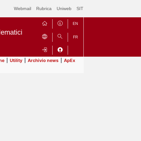
Webmail
Rubrica
Uniweb
SIT
EN
lematici
FR
ne
|
Utility
|
Archivio news
|
ApEx
Contrai
Espandi