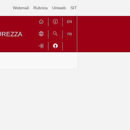
Webmail
Rubrica
Uniweb
SIT
EN
CUREZZA
FR
Contrai
Espandi