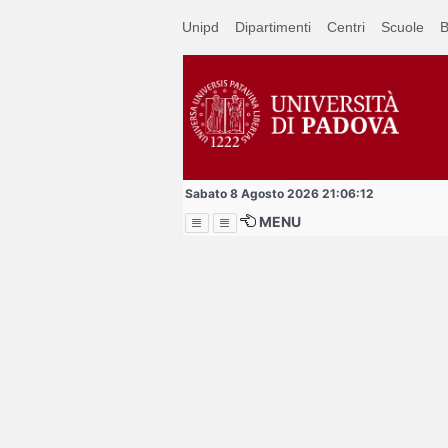
Passa
Unipd
Dipartimenti
Centri
Scuole
B
a
contenuto
principale
Sabato 8 Agosto 2026 21:06:12
MENU
Menu
Per studenti, dipende