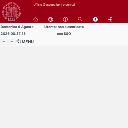
Passa
Ufficio Gestione beni e servizi
a
contenuto
principale
Domenica 9 Agosto
Utente: non autenticato
2026 00:37:13
con SSO
MENU
Menu
Contrai
Espandi
Al momento non ci sono
comunicazioni in
pubblicazione.
Prendi visione delle 1
comunicazioni che non hai
letto in precedenza.