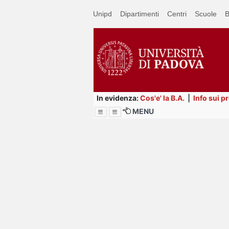
Passa
Unipd
Dipartimenti
Centri
Scuole
B
a
contenuto
principale
In evidenza:
Cos'e' la B.A.
|
Info sui p
MENU
Menu