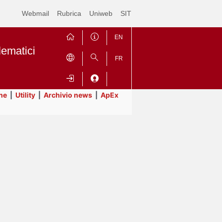
Webmail
Rubrica
Uniweb
SIT
EN
lematici
FR
ne
|
Utility
|
Archivio news
|
ApEx
Contrai
Espandi