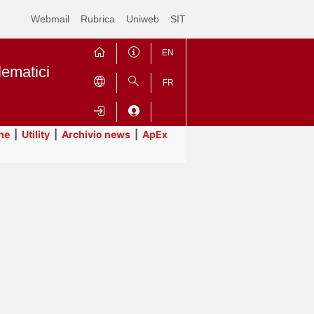
Webmail
Rubrica
Uniweb
SIT
EN
lematici
FR
ne
|
Utility
|
Archivio news
|
ApEx
Contrai
Espandi