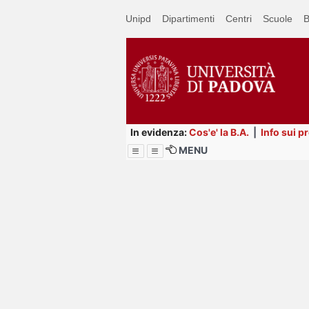
Passa
Unipd
Dipartimenti
Centri
Scuole
B
a
contenuto
principale
In evidenza:
Cos'e' la B.A.
|
Info sui p
MENU
Menu