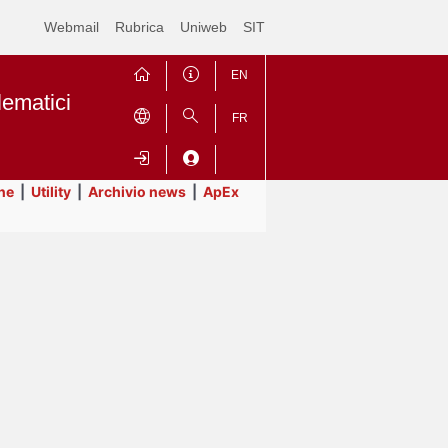
Webmail
Rubrica
Uniweb
SIT
EN
lematici
FR
ne
|
Utility
|
Archivio news
|
ApEx
Contrai
Espandi