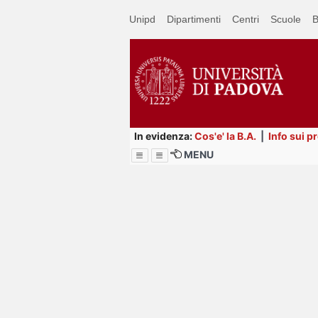
Passa
Unipd
Dipartimenti
Centri
Scuole
B
a
contenuto
principale
In evidenza:
Cos'e' la B.A.
|
Info sui p
MENU
Menu