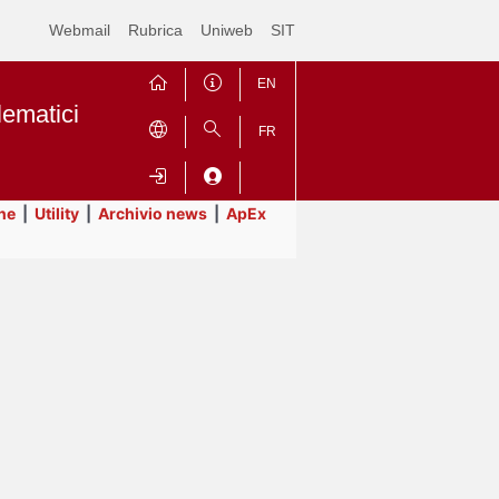
Webmail
Rubrica
Uniweb
SIT
EN
lematici
FR
ne
|
Utility
|
Archivio news
|
ApEx
Contrai
Espandi