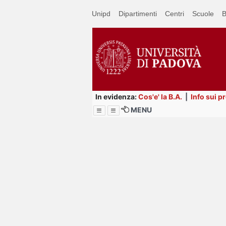
Passa
Unipd
Dipartimenti
Centri
Scuole
B
a
contenuto
principale
In evidenza:
Cos'e' la B.A.
|
Info sui p
MENU
Menu