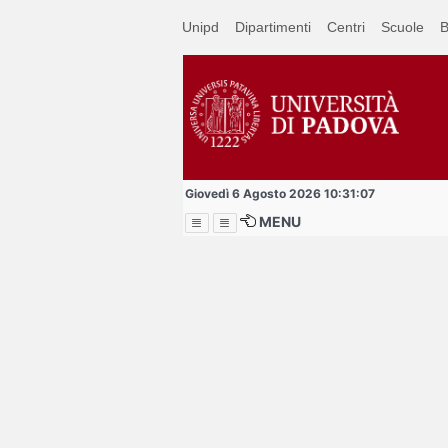
Passa
Unipd
Dipartimenti
Centri
Scuole
B
a
contenuto
principale
Giovedì 6 Agosto 2026 10:31:07
MENU
Menu