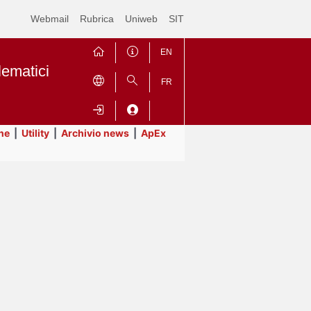
Webmail
Rubrica
Uniweb
SIT
EN
lematici
FR
ne
|
Utility
|
Archivio news
|
ApEx
Contrai
Espandi