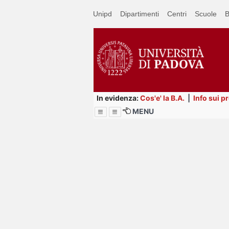
Passa
Unipd
Dipartimenti
Centri
Scuole
B
a
contenuto
principale
In evidenza:
Cos'e' la B.A.
|
Info sui p
MENU
Menu