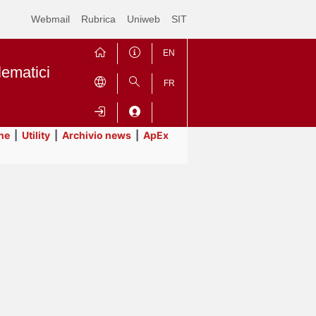
Webmail
Rubrica
Uniweb
SIT
EN
lematici
FR
ne
|
Utility
|
Archivio news
|
ApEx
Contrai
Espandi