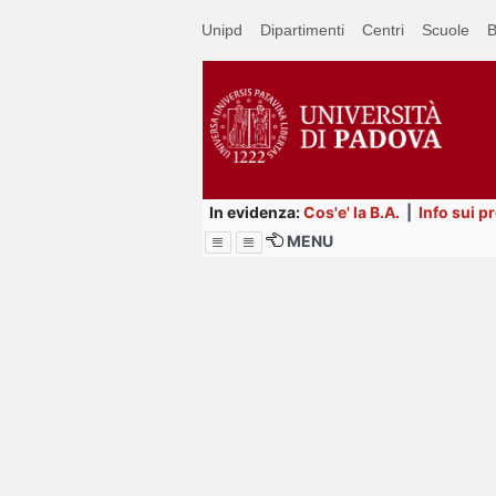
Passa
Unipd
Dipartimenti
Centri
Scuole
B
a
contenuto
principale
In evidenza:
Cos'e' la B.A.
|
Info sui p
MENU
Menu