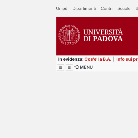
Passa
Unipd
Dipartimenti
Centri
Scuole
B
a
contenuto
principale
In evidenza:
Cos'e' la B.A.
|
Info sui p
MENU
Menu