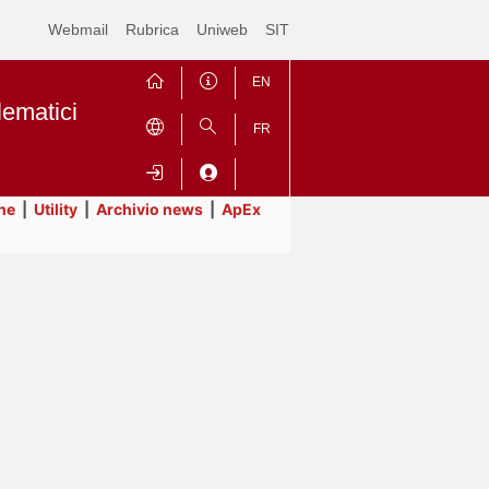
Webmail
Rubrica
Uniweb
SIT
EN
lematici
FR
ne
|
Utility
|
Archivio news
|
ApEx
Contrai
Espandi