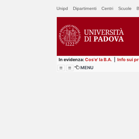
Passa
Unipd
Dipartimenti
Centri
Scuole
B
a
contenuto
principale
In evidenza:
Cos'e' la B.A.
|
Info sui p
MENU
Menu