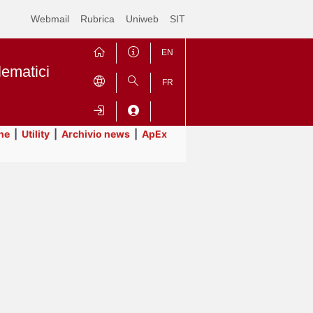
Webmail
Rubrica
Uniweb
SIT
EN
lematici
FR
ne
|
Utility
|
Archivio news
|
ApEx
Contrai
Espandi