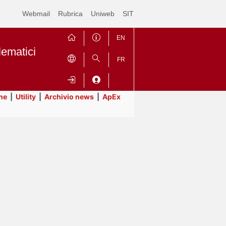
Webmail
Rubrica
Uniweb
SIT
EN
lematici
FR
ne
|
Utility
|
Archivio news
|
ApEx
Contrai
Espandi