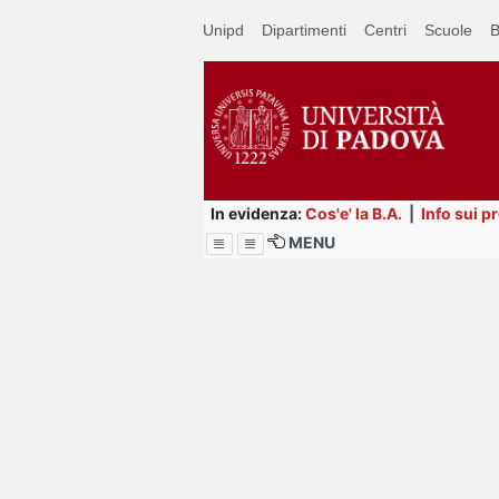
Passa
Unipd
Dipartimenti
Centri
Scuole
B
a
contenuto
principale
In evidenza:
Cos'e' la B.A.
|
Info sui p
MENU
Menu