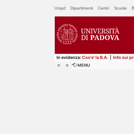
Passa
Unipd
Dipartimenti
Centri
Scuole
B
a
contenuto
principale
In evidenza:
Cos'e' la B.A.
|
Info sui p
MENU
Menu