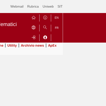
Webmail
Rubrica
Uniweb
SIT
EN
lematici
FR
ne
|
Utility
|
Archivio news
|
ApEx
Contrai
Espandi