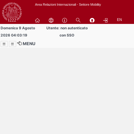
Passa
Area Relazioni Internazionali - Settore Mobility
a
contenuto
EN
principale
Domenica 9 Agosto
Utente: non autenticato
2026 04:03:19
con SSO
MENU
Menu
Contrai
Espandi
Buddy volontari
cercansi