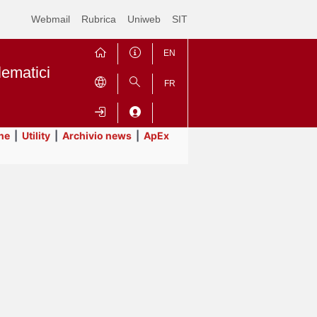
Webmail
Rubrica
Uniweb
SIT
EN
lematici
FR
ne
|
Utility
|
Archivio news
|
ApEx
Contrai
Espandi