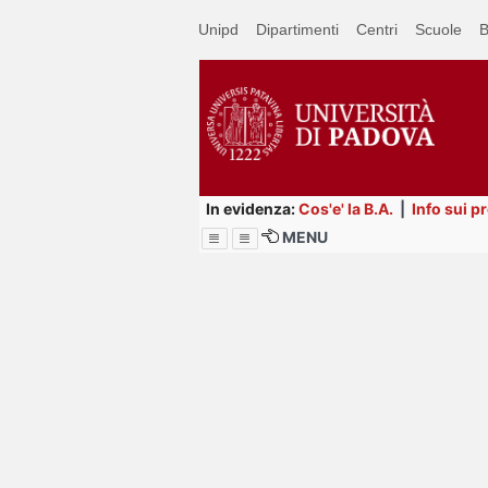
Passa
Unipd
Dipartimenti
Centri
Scuole
B
a
contenuto
principale
In evidenza:
Cos'e' la B.A.
|
Info sui p
MENU
Menu