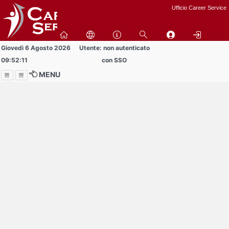
Passa
Ufficio Career Service
a
contenuto
principale
Giovedì 6 Agosto 2026
Utente: non autenticato
09:52:11
con SSO
MENU
Menu
Contrai
Espandi