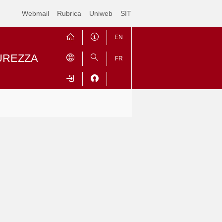
Webmail
Rubrica
Uniweb
SIT
EN
CUREZZA
FR
Contrai
Espandi