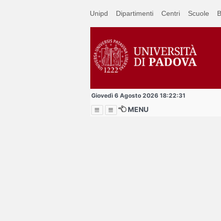
Passa
Unipd
Dipartimenti
Centri
Scuole
B
a
contenuto
principale
Giovedì 6 Agosto 2026 18:22:31
MENU
Menu
Per studenti, dipende