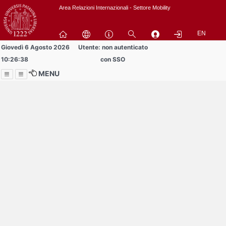
Passa
Area Relazioni Internazionali - Settore Mobility
a
contenuto
EN
principale
Giovedì 6 Agosto 2026
Utente: non autenticato
10:26:38
con SSO
MENU
Menu
Contrai
Espandi
Buddy volontari
cercansi