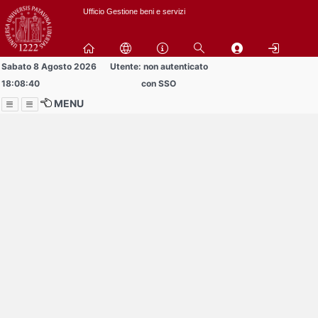
Passa
Ufficio Gestione beni e servizi
a
contenuto
principale
Sabato 8 Agosto 2026
Utente: non autenticato
18:08:40
con SSO
MENU
Menu
Contrai
Espandi
Al momento non ci sono
comunicazioni in
pubblicazione.
Prendi visione delle 1
comunicazioni che non hai
letto in precedenza.