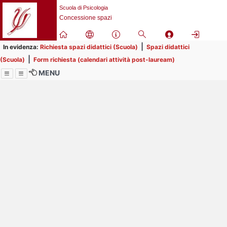
Passa
Scuola di Psicologia
a
Concessione spazi
contenuto
principale
|
In evidenza:
Richiesta spazi didattici (Scuola)
Spazi didattici
|
(Scuola)
Form richiesta (calendari attività post-lauream)
MENU
Menu
Contrai
Espandi
Polo di Psicologia e
Scuola di Psicologia
Università degli Studi di
Padova