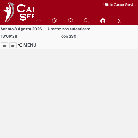
Passa
Ufficio Career Service
a
contenuto
principale
Sabato 8 Agosto 2026
Utente: non autenticato
13:06:28
con SSO
MENU
Menu
Contrai
Espandi