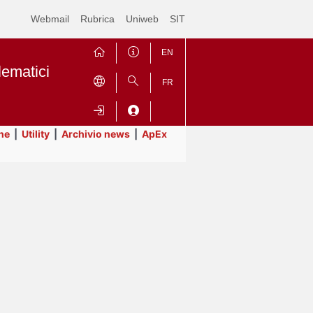
Webmail
Rubrica
Uniweb
SIT
EN
lematici
FR
ne
|
Utility
|
Archivio news
|
ApEx
Contrai
Espandi