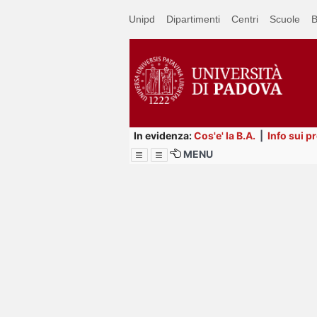
Passa
Unipd
Dipartimenti
Centri
Scuole
B
a
contenuto
principale
In evidenza:
Cos'e' la B.A.
|
Info sui p
MENU
Menu