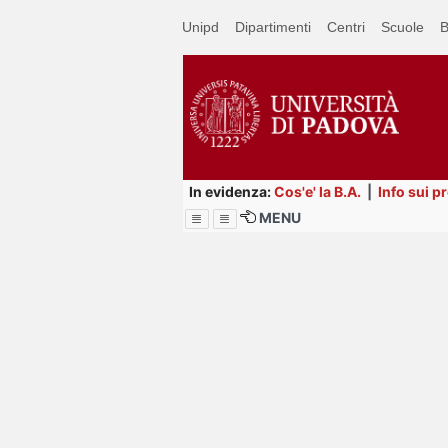
Passa
Unipd
Dipartimenti
Centri
Scuole
B
a
contenuto
principale
In evidenza:
Cos'e' la B.A.
|
Info sui p
MENU
Menu