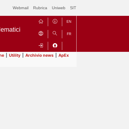
Webmail
Rubrica
Uniweb
SIT
EN
lematici
FR
ne
|
Utility
|
Archivio news
|
ApEx
Contrai
Espandi