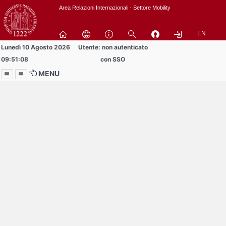
Passa
Area Relazioni Internazionali - Settore Mobility
a
contenuto
EN
principale
Lunedì 10 Agosto 2026
Utente: non autenticato
09:51:08
con SSO
MENU
Menu
Contrai
Espandi
Buddy volontari
cercansi