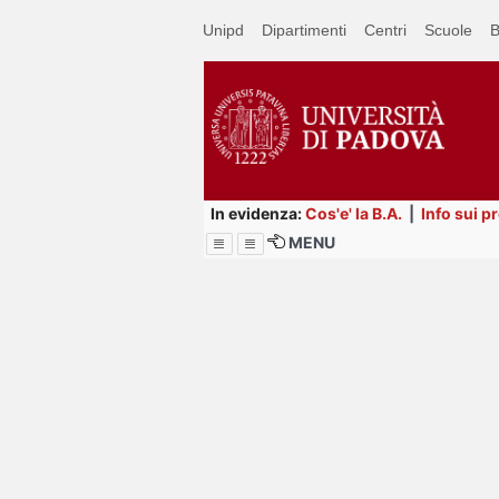
Passa
Unipd
Dipartimenti
Centri
Scuole
B
a
contenuto
principale
In evidenza:
Cos'e' la B.A.
|
Info sui p
MENU
Menu