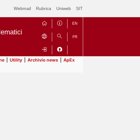
Webmail
Rubrica
Uniweb
SIT
EN
lematici
FR
ne
|
Utility
|
Archivio news
|
ApEx
Contrai
Espandi