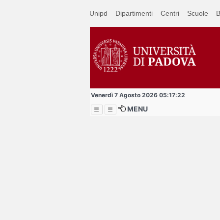
Passa
Unipd
Dipartimenti
Centri
Scuole
B
a
contenuto
principale
Venerdì 7 Agosto 2026 05:17:22
MENU
Menu
Per studenti, dipende