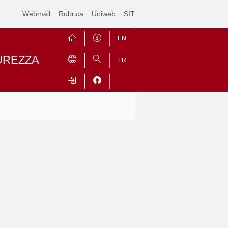
Webmail
Rubrica
Uniweb
SIT
EN
CUREZZA
FR
Contrai
Espandi