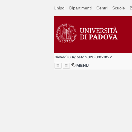
Passa
Unipd
Dipartimenti
Centri
Scuole
B
a
contenuto
principale
Giovedì 6 Agosto 2026 03:29:22
MENU
Menu