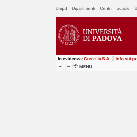
Passa
Unipd
Dipartimenti
Centri
Scuole
B
a
contenuto
principale
In evidenza:
Cos'e' la B.A.
|
Info sui p
MENU
Menu