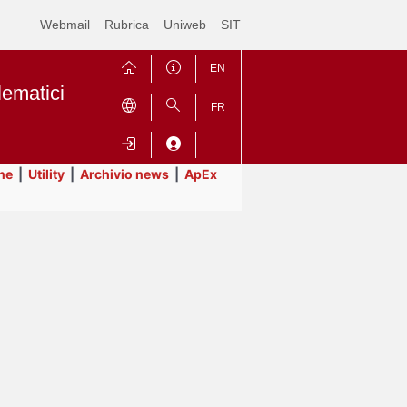
Webmail
Rubrica
Uniweb
SIT
EN
lematici
FR
ne
|
Utility
|
Archivio news
|
ApEx
Contrai
Espandi