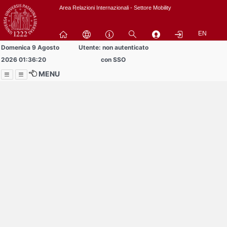
Passa
Area Relazioni Internazionali - Settore Mobility
a
contenuto
EN
principale
Domenica 9 Agosto
Utente: non autenticato
2026 01:36:20
con SSO
MENU
Menu
Contrai
Espandi
Buddy volontari
cercansi