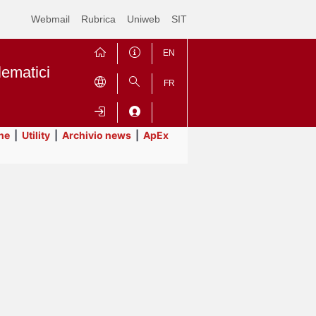
Webmail
Rubrica
Uniweb
SIT
EN
lematici
FR
ne
|
Utility
|
Archivio news
|
ApEx
Contrai
Espandi