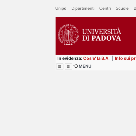
Passa
Unipd
Dipartimenti
Centri
Scuole
B
a
contenuto
principale
In evidenza:
Cos'e' la B.A.
|
Info sui p
MENU
Menu