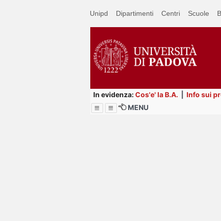
Passa
Unipd
Dipartimenti
Centri
Scuole
B
a
contenuto
principale
In evidenza:
Cos'e' la B.A.
|
Info sui p
MENU
Menu