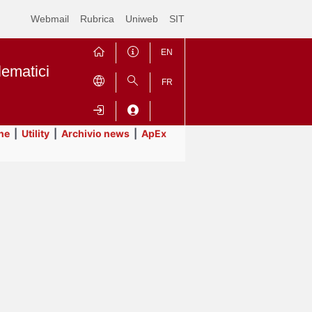
Webmail
Rubrica
Uniweb
SIT
EN
lematici
FR
ne
|
Utility
|
Archivio news
|
ApEx
Contrai
Espandi