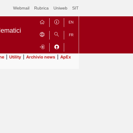
Webmail
Rubrica
Uniweb
SIT
EN
lematici
FR
ne
|
Utility
|
Archivio news
|
ApEx
Contrai
Espandi