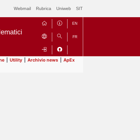
Webmail
Rubrica
Uniweb
SIT
EN
lematici
FR
ne
|
Utility
|
Archivio news
|
ApEx
Contrai
Espandi