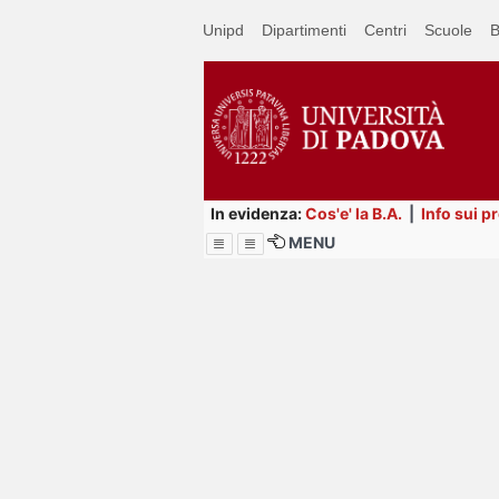
Passa
Unipd
Dipartimenti
Centri
Scuole
B
a
contenuto
principale
In evidenza:
Cos'e' la B.A.
|
Info sui p
MENU
Menu